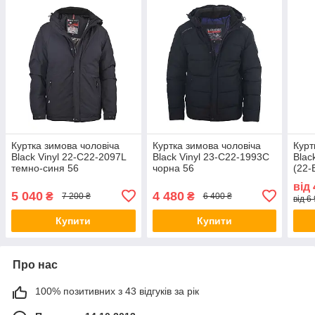
Куртка зимова чоловіча
Куртка зимова чоловіча
Курт
Black Vinyl 22-C22-2097L
Black Vinyl 23-C22-1993C
Blac
темно-синя 56
чорна 56
(22-
син
від
5 040
4 480
₴
₴
7 200 ₴
6 400 ₴
від 6
Купити
Купити
Про нас
100% позитивних з 43 відгуків за рік