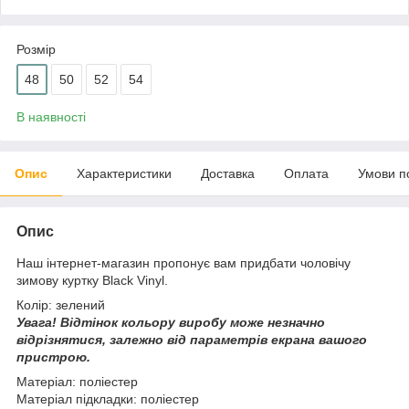
Розмір
48
50
52
54
В наявності
Опис
Характеристики
Доставка
Оплата
Умови п
Опис
Наш інтернет-магазин пропонує вам придбати чоловічу
зимову куртку Black Vinyl.
Колір: зелений
Увага!
Відтінок кольору виробу може незначно
відрізнятися, з
алежно від параметрів екрана вашого
пристрою.
Матеріал: поліестер
Матеріал підкладки: поліестер