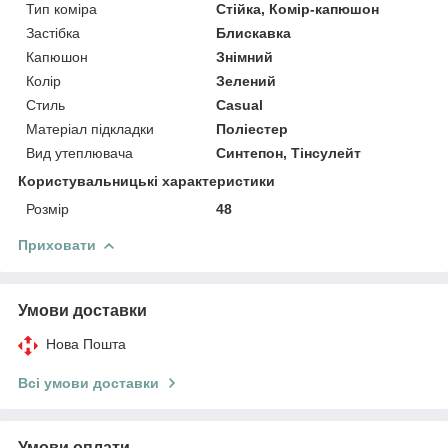
Тип коміра
Стійка, Комір-капюшон
Застібка
Блискавка
Капюшон
Знімний
Колір
Зелений
Стиль
Casual
Матеріал підкладки
Поліестер
Вид утеплювача
Синтепон, Тінсулейт
Користувальницькі характеристики
Розмір
48
Приховати
Умови доставки
Нова Пошта
Всі умови доставки
Умови оплати