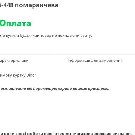
B-448 помаранчева
ете купити будь-який товар не покидаючи сайту.
арактеристики
Інформація для замовлення
мову куртку Bihor.
ися, з
алежно від параметрів екрана вашого пристрою.
За роки своєї роботи наш інтернет-магазин завоював визнання