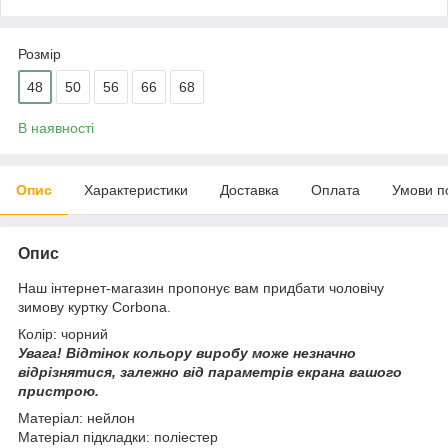
Розмір
48
50
56
66
68
В наявності
Опис
Характеристики
Доставка
Оплата
Умови п
Опис
Наш інтернет-магазин пропонує вам придбати чоловічу
зимову куртку Corbona.
Колір: чорний
Увага!
Відтінок кольору виробу може незначно
відрізнятися, з
алежно від параметрів екрана вашого
пристрою.
Матеріал: нейлон
Матеріал підкладки: поліестер