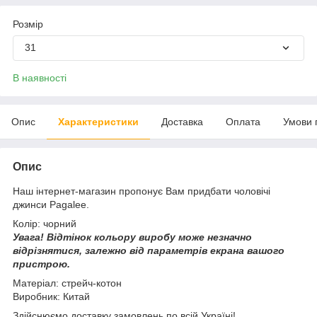
Розмір
31
В наявності
Опис
Характеристики
Доставка
Оплата
Умови 
Опис
Наш інтернет-магазин пропонує Вам придбати чоловічі
джинси Pagalee.
Колір: чорний
Увага!
Відтінок кольору виробу може незначно
відрізнятися, з
алежно від параметрів екрана вашого
пристрою.
Матеріал: стрейч-котон
Виробник: Китай
Здійснюємо доставку замовлень по всій Україні!