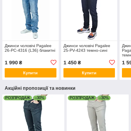
Джинси чоловічі Pagalee
Джинси чоловічі Pagalee
Джин
26-PC-4316 (L36) блакитні
25-PV-4243 темно-сині
Paga
темн
1 990
1 450
1 5
₴
₴
Купити
Купити
Акційні пропозиції та новинки
РОЗПРОДАЖ
–30%
РОЗПРОДАЖ
–30%