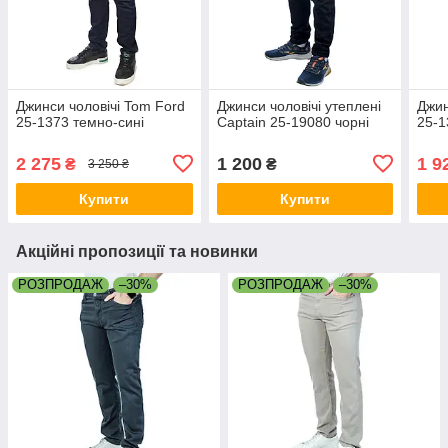
Джинси чоловічі Tom Ford
Джинси чоловічі утеплені
Джин
25-1373 темно-сині
Captain 25-19080 чорні
25-1
2 275
1 200
1 9
₴
₴
3 250 ₴
Купити
Купити
Акційні пропозиції та новинки
РОЗПРОДАЖ
–30%
РОЗПРОДАЖ
–30%