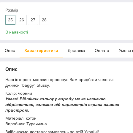
Розмір
25
26
27
28
В наявності
Опис
Характеристики
Доставка
Оплата
Умови 
Опис
Наш інтернет-магазин пропонує Вам придбати чоловічі
джинси "baggy" Stussy.
Колір: чорний
Увага!
Відтінок кольору виробу може незначно
відрізнятися, з
алежно від параметрів екрана вашого
пристрою.
Матеріал: котон
Виробник: Туреччина
Здійснюємо доставку замовлень по всій Україні!