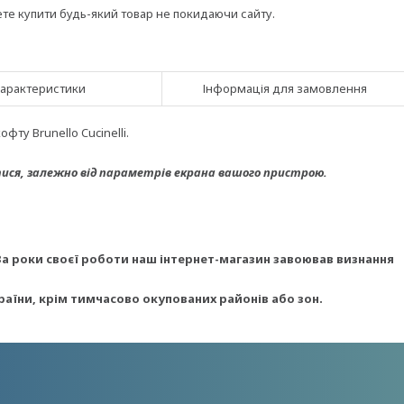
ете купити будь-який товар не покидаючи сайту.
арактеристики
Інформація для замовлення
ту Brunello Cucinelli.
ися, з
алежно від параметрів екрана вашого пристрою.
За роки своєї роботи наш інтернет-магазин завоював визнання
раїни, крім тимчасово окупованих районів або зон.