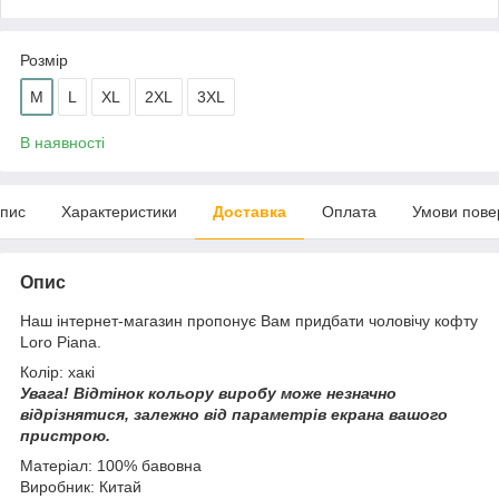
Розмір
M
L
XL
2XL
3XL
В наявності
пис
Характеристики
Доставка
Оплата
Умови пове
Опис
Наш інтернет-магазин пропонує Вам придбати чоловічу кофту
Loro Piana.
Колір: хакі
Увага!
Відтінок кольору виробу може незначно
відрізнятися, з
алежно від параметрів екрана вашого
пристрою.
Матеріал: 100% бавовна
Виробник: Китай