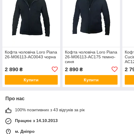
Кофта чоловіча Loro Piana
Кофта чоловіча Loro Piana
Кофт
26-M06113-AC0043 чорна
26-M06113-AC175 темно-
Cuci
синя
AC12
2 890
2 890
2 7
₴
₴
Купити
Купити
Про нас
100% позитивних з 43 відгуків за рік
Працює з 14.10.2013
м. Дніпро