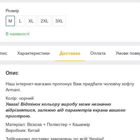
Розмір
M
L
XL
2XL
3XL
В наявності
пис
Характеристики
Доставка
Оплата
Умови пове
Опис
Наш інтернет-магазин пропонує Вам придбати чоловічу кофту
Armani.
Колір: чорний
Увага!
Відтінок кольору виробу може незначно
відрізнятися, з
алежно від параметрів екрана вашого
пристрою.
Матеріал: Віскоза + Поліестер + Кашемір
Виробник: Китай
Здійснюємо доставку замовлень по всій Україні!