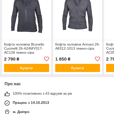
Кофта чоловіча Brunello
Кофта чоловіча Armani 26-
Кофт
Cucinelli 26-A24MY017-
A8312-1013 темно-сіра
Cuci
AC128 темно-сіра
AC05
2 790
1 850
2 7
₴
₴
Купити
Купити
Про нас
100% позитивних з 43 відгуків за рік
Працює з 14.10.2013
м. Дніпро