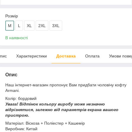
Розмір
M
L
XL
2XL
3XL
В наявності
пис
Характеристики
Доставка
Оплата
Умови пове
Опис
Наш інтернет-магазин пропонує Вам придбати чоловічу кофту
Armani.
Колір: бордовий
Увага!
Відтінок кольору виробу може незначно
відрізнятися, з
алежно від параметрів екрана вашого
пристрою.
Матеріал: Віскоза + Поліестер + Кашемір
Виробник: Китай