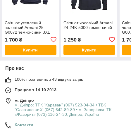
Світшот утеплений
Світшот чоловічий Armani
Світ
чоловічий Armani 25-
24-24K-5000 темно-синій
чоло
G0072 темно-синій 3XL
G007
1 700
1 250
1 7
₴
₴
Купити
Купити
Про нас
100% позитивних з 43 відгуків за рік
Працює з 14.10.2013
м. Дніпро
м. Дніпро: ТРК "Караван" (067) 523-94-34 • ТВК
"Слав'янський" (067) 642-89-89 • м. Запоріжжя: ТК
«Фаворит» (073) 116-24-30, Дніпро, Україна
Контакти