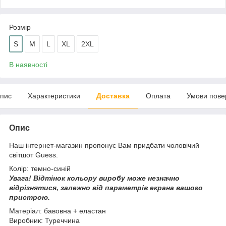
Розмір
S
M
L
XL
2XL
В наявності
пис
Характеристики
Доставка
Оплата
Умови пове
Опис
Наш інтернет-магазин пропонує Вам придбати чоловічий
світшот Guess.
Колір: темно-синій
Увага!
Відтінок кольору виробу може незначно
відрізнятися, з
алежно від параметрів екрана вашого
пристрою.
Матеріал: бавовна + еластан
Виробник: Туреччина