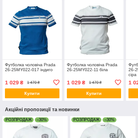
Футболка чоловіча Prada
Футболка чоловіча Prada
Футб
26-25MY022-017 індиго
26-25MY022-11 біла
26-2
сіра
1 029
1 029
1 0
₴
₴
1 470 ₴
1 470 ₴
Купити
Купити
Акційні пропозиції та новинки
РОЗПРОДАЖ
–30%
РОЗПРОДАЖ
–30%