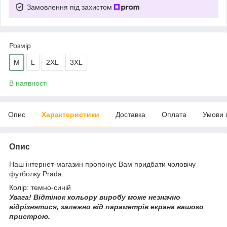
Замовлення під захистом
Розмір
M
L
2XL
3XL
В наявності
Опис
Характеристики
Доставка
Оплата
Умови 
Опис
Наш інтернет-магазин пропонує Вам придбати чоловічу
футболку Prada.
Колір: темно-синій
Увага!
Відтінок кольору виробу може незначно
відрізнятися, з
алежно від параметрів екрана вашого
пристрою.