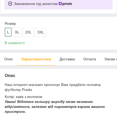
Замовлення під захистом
Розмір
L
XL
2XL
3XL
В наявності
Опис
Характеристики
Доставка
Оплата
Умови 
Опис
Наш інтернет-магазин пропонує Вам придбати чоловічу
футболку Prada.
Колір: кава з молоком
Увага!
Відтінок кольору виробу може незначно
відрізнятися, з
алежно від параметрів екрана вашого
пристрою.