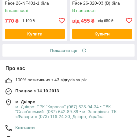
Face 26-NF401-1 біла
Face 26-320-03 (B) біла
В наявності
В наявності
770
455
₴
від
₴
1 100 ₴
від 650 ₴
Купити
Купити
Показати ще
Про нас
100% позитивних з 43 відгуків за рік
Працює з 14.10.2013
м. Дніпро
м. Дніпро: ТРК "Караван" (067) 523-94-34 • ТВК
"Слав'янський" (067) 642-89-89 • м. Запоріжжя: ТК
«Фаворит» (073) 116-24-30, Дніпро, Україна
Контакти