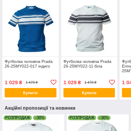
Футболка чоловіча Prada
Футболка чоловіча Prada
Футб
26-25MY022-017 індиго
26-25MY022-11 біла
Erme
25M
1 029
1 029
1 0
₴
₴
1 470 ₴
1 470 ₴
Купити
Купити
Акційні пропозиції та новинки
РОЗПРОДАЖ
–30%
РОЗПРОДАЖ
–30%