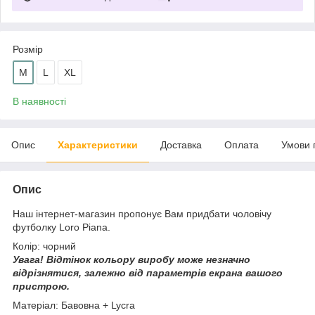
Розмір
M
L
XL
В наявності
Опис
Характеристики
Доставка
Оплата
Умови 
Опис
Наш інтернет-магазин пропонує Вам придбати чоловічу
футболку Loro Piana.
Колір: чорний
Увага!
Відтінок кольору виробу може незначно
відрізнятися, з
алежно від параметрів екрана вашого
пристрою.
Матеріал: Бавовна + Lycra