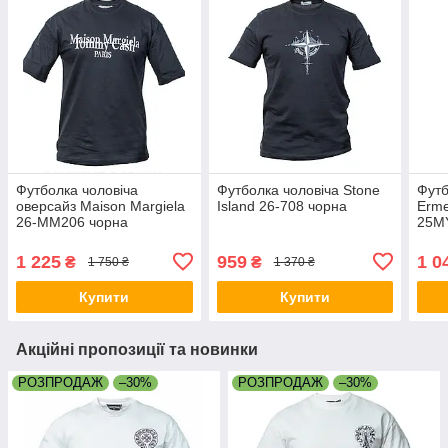
Футболка чоловіча
Футболка чоловіча Stone
Футб
оверсайз Maison Margiela
Island 26-708 чорна
Erme
26-MM206 чорна
25M
1 225
959
1 0
₴
₴
1 750 ₴
1 370 ₴
Купити
Купити
Акційні пропозиції та новинки
РОЗПРОДАЖ
–30%
РОЗПРОДАЖ
–30%