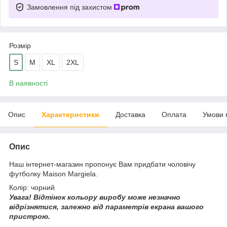
Замовлення під захистом
Розмір
S
M
XL
2XL
В наявності
Опис
Характеристики
Доставка
Оплата
Умови 
Опис
Наш інтернет-магазин пропонує Вам придбати чоловічу
футболку Maison Margiela.
Колір: чорний
Увага!
Відтінок кольору виробу може незначно
відрізнятися, з
алежно від параметрів екрана вашого
пристрою.