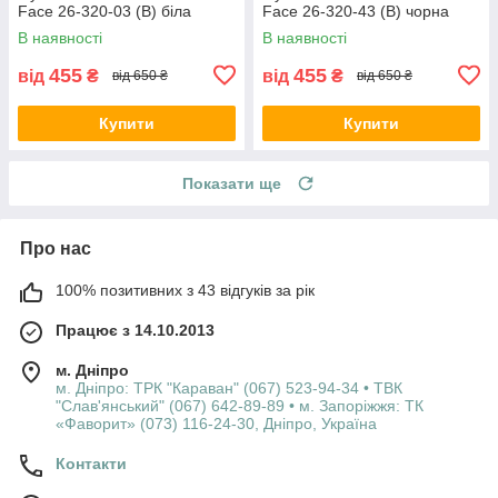
Face 26-320-03 (B) біла
Face 26-320-43 (B) чорна
В наявності
В наявності
455
455
від
₴
від
₴
від 650 ₴
від 650 ₴
Купити
Купити
Показати ще
Про нас
100% позитивних з 43 відгуків за рік
Працює з 14.10.2013
м. Дніпро
м. Дніпро: ТРК "Караван" (067) 523-94-34 • ТВК
"Слав'янський" (067) 642-89-89 • м. Запоріжжя: ТК
«Фаворит» (073) 116-24-30, Дніпро, Україна
Контакти