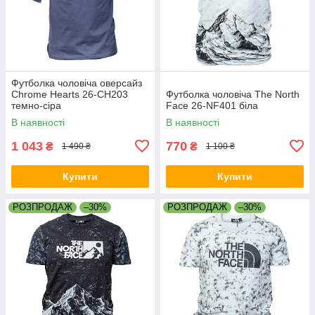
Футболка чоловіча оверсайз
Chrome Hearts 26-CH203
Футболка чоловіча The North
темно-сіра
Face 26-NF401 біла
В наявності
В наявності
1 043
770
₴
₴
1 490 ₴
1 100 ₴
Купити
Купити
РОЗПРОДАЖ
–30%
РОЗПРОДАЖ
–30%