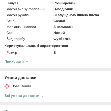
Силует
Розширений
Фасон вирізу горловини
U-подібний
Фасон рукава
Зі спущеною лінією плеча
Стиль
Casual
Малюнки і написи
З написами
Стан
Новий
Вид виробу
Футболка
Користувальницькі характеристики
Розмір
S
Приховати
Умови доставки
Нова Пошта
Всі умови доставки