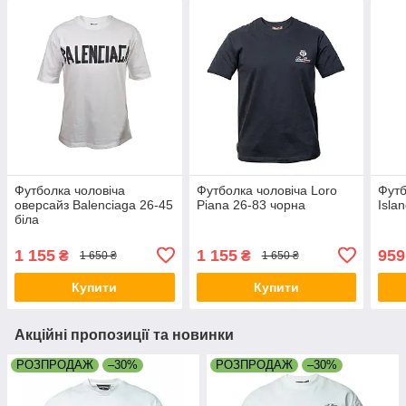
Футболка чоловіча
Футболка чоловіча Loro
Футб
оверсайз Balenciaga 26-45
Piana 26-83 чорна
Isla
біла
1 155
1 155
959
₴
₴
1 650 ₴
1 650 ₴
Купити
Купити
Акційні пропозиції та новинки
РОЗПРОДАЖ
–30%
РОЗПРОДАЖ
–30%