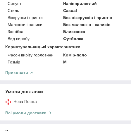
Силует
Напівприлеглий
Стиль
Casual
Візерунки і принти
Без візерунків і принтів
Малюнки і написи
Без малюнків і написів
Застібка
Блискавка
Вид виробу
Футболка
Користувальницькі характеристики
Фасон вирізу горловини
Комір-поло
Розмір
M
Приховати
Умови доставки
Нова Пошта
Всі умови доставки