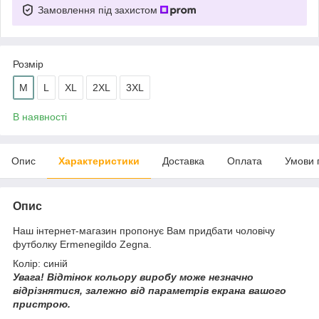
Замовлення під захистом
Розмір
M
L
XL
2XL
3XL
В наявності
Опис
Характеристики
Доставка
Оплата
Умови 
Опис
Наш інтернет-магазин пропонує Вам придбати чоловічу
футболку Ermenegildo Zegna.
Колір: синій
Увага!
Відтінок кольору виробу може незначно
відрізнятися, з
алежно від параметрів екрана вашого
пристрою.