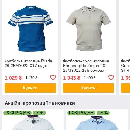
Футболка чоловіча Prada
Футболка-поло чоловіча
Футб
26-25MY022-017 індиго
Ermenegildo Zegna 26-
Gucc
25MY012-176 бежева
STR-
1 029
1 043
1 3
₴
₴
1 470 ₴
1 490 ₴
Купити
Купити
Акційні пропозиції та новинки
РОЗПРОДАЖ
–30%
РОЗПРОДАЖ
–30%