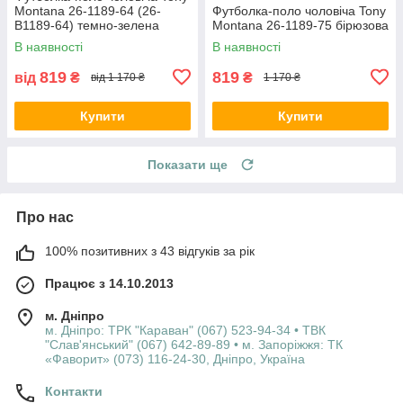
Montana 26-1189-64 (26-
Футболка-поло чоловіча Tony
B1189-64) темно-зелена
Montana 26-1189-75 бірюзова
В наявності
В наявності
819
819
від
₴
₴
від 1 170 ₴
1 170 ₴
Купити
Купити
Показати ще
Про нас
100% позитивних з 43 відгуків за рік
Працює з 14.10.2013
м. Дніпро
м. Дніпро: ТРК "Караван" (067) 523-94-34 • ТВК
"Слав'янський" (067) 642-89-89 • м. Запоріжжя: ТК
«Фаворит» (073) 116-24-30, Дніпро, Україна
Контакти