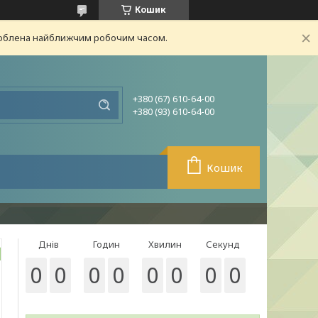
Кошик
броблена найближчим робочим часом.
+380 (67) 610-64-00
+380 (93) 610-64-00
Кошик
Днів
Годин
Хвилин
Секунд
0
0
0
0
0
0
0
0