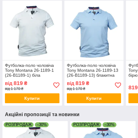
Футболка-поло чоловіча
Футболка-поло чоловіча
Футб
Tony Montana 26-1189-1
Tony Montana 26-1189-13
Tony
(26-B1189-1) біла
(26-B1189-13) блакитна
бірю
819
819
від
₴
від
₴
819
від 1 170 ₴
від 1 170 ₴
Купити
Купити
Акційні пропозиції та новинки
РОЗПРОДАЖ
–30%
РОЗПРОДАЖ
–30%