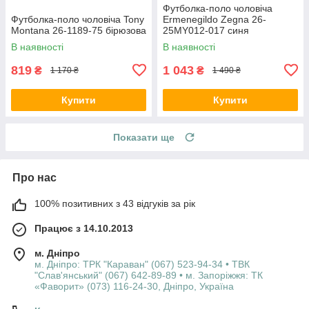
Футболка-поло чоловіча
Футболка-поло чоловіча Tony
Ermenegildo Zegna 26-
Montana 26-1189-75 бірюзова
25MY012-017 синя
В наявності
В наявності
819
1 043
₴
₴
1 170 ₴
1 490 ₴
Купити
Купити
Показати ще
Про нас
100% позитивних з 43 відгуків за рік
Працює з 14.10.2013
м. Дніпро
м. Дніпро: ТРК "Караван" (067) 523-94-34 • ТВК
"Слав'янський" (067) 642-89-89 • м. Запоріжжя: ТК
«Фаворит» (073) 116-24-30, Дніпро, Україна