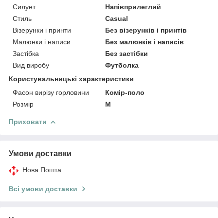
Силует
Напівприлеглий
Стиль
Casual
Візерунки і принти
Без візерунків і принтів
Малюнки і написи
Без малюнків і написів
Застібка
Без застібки
Вид виробу
Футболка
Користувальницькі характеристики
Фасон вирізу горловини
Комір-поло
Розмір
M
Приховати
Умови доставки
Нова Пошта
Всі умови доставки