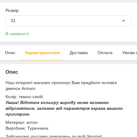
Розмір
31
В наявності
Опис
Характеристики
Доставка
Оплата
Умови 
Опис
Наш інтернет-магазин пропонує Вам придбати чоловічі
джинси Armani.
Колір: темно-синій
Увага!
Відтінок кольору виробу може незначно
відрізнятися, з
алежно від параметрів екрана вашого
пристрою.
Матеріал: котон
Виробник: Туреччина
Здійснюємо доставку замовлень по всій Україні!