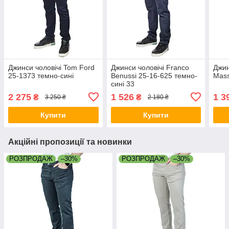
Джинси чоловічі Tom Ford
Джинси чоловічі Franco
Джин
25-1373 темно-сині
Benussi 25-16-625 темно-
Mass
сині 33
2 275
1 526
1 3
₴
₴
3 250 ₴
2 180 ₴
Купити
Купити
Акційні пропозиції та новинки
РОЗПРОДАЖ
–30%
РОЗПРОДАЖ
–30%