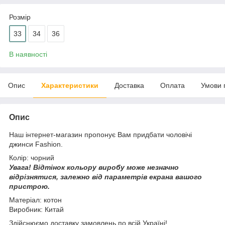
Розмір
33
34
36
В наявності
Опис
Характеристики
Доставка
Оплата
Умови 
Опис
Наш інтернет-магазин пропонує Вам придбати чоловічі
джинси Fashion.
Колір: чорний
Увага!
Відтінок кольору виробу може незначно
відрізнятися, з
алежно від параметрів екрана вашого
пристрою.
Матеріал: котон
Виробник: Китай
Здійснюємо доставку замовлень по всій Україні!