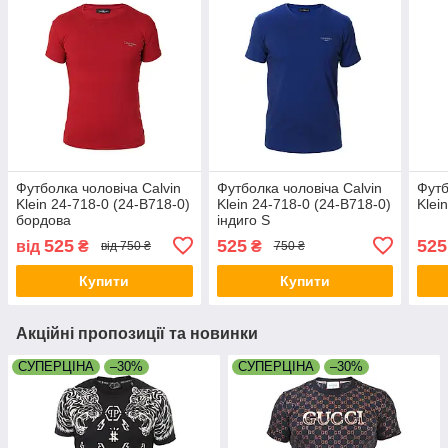
Футболка чоловіча Calvin
Футболка чоловіча Calvin
Футб
Klein 24-718-0 (24-B718-0)
Klein 24-718-0 (24-B718-0)
Klei
бордова
індиго S
525
525
525
від
₴
₴
від 750 ₴
750 ₴
Купити
Купити
Акційні пропозиції та новинки
СУПЕРЦІНА
–30%
СУПЕРЦІНА
–30%