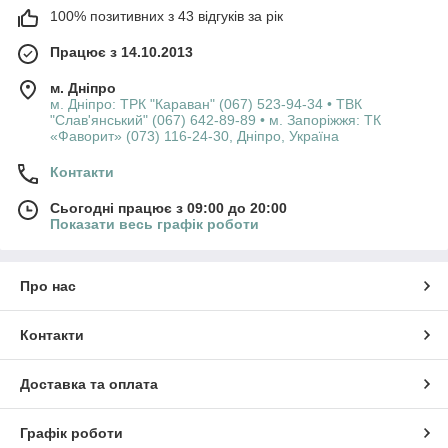
або напишіть листа: shop.denenburg@ukr.net.
100% позитивних з 43 відгуків за рік
Ми дуже цінуємо Вашу думку, тому пишіть нам коментарі та
відгуки, залишайте ваші побажання та пропозиції. Спасибі!
Працює з 14.10.2013
Доставка товару інтернет-магазину DENENBURG
м. Дніпро
здійснюється по всіх регіонах України: Вінницька, Волинська,
м. Дніпро: ТРК "Караван" (067) 523-94-34 • ТВК
Дніпропетровська, Житомирська, Закарпатська, Запорізька,
"Слав'янський" (067) 642-89-89 • м. Запоріжжя: ТК
Івано-Франківська, Київська, Кіровоградська, Львівська,
«Фаворит» (073) 116-24-30, Дніпро, Україна
Миколаївська, Одеська, Полтавська, Рівненська, Сумська,
Контакти
Тернопільська, Харківська, Херсонська, Хмельницька,
Черкаська, Чернігівська, Чернівецька, Донецька та Луганська
Сьогодні працює з 09:00 до 20:00
(крім тимчасово окупованих районів) області.
Показати весь графік роботи
Про нас
Контакти
Доставка та оплата
Графік роботи