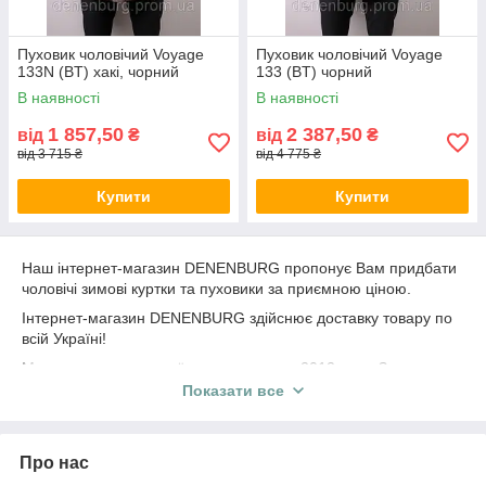
Пуховик чоловічий Voyage
Пуховик чоловічий Voyage
133N (BT) хакі, чорний
133 (BT) чорний
В наявності
В наявності
1 857,50
2 387,50
від
₴
від
₴
від 3 715 ₴
від 4 775 ₴
Купити
Купити
Наш інтернет-магазин DENENBURG пропонує Вам придбати
чоловічі зимові куртки та пуховики за приємною ціною.
Інтернет-магазин DENENBURG здійснює доставку товару по
всій Україні!
Ми працюємо на українському ринку з 2012 року. За роки
своєї роботи інтернет-магазин DENENBURG завоював
Показати все
визнання вдячних покупців усієї території України.
Якщо у вас виникли питання, зверніться за допомогою до
наших менеджерів-консультантів за телефонами: +38 (067)
Про нас
610-64-00; +38 (093) 610-64-00,