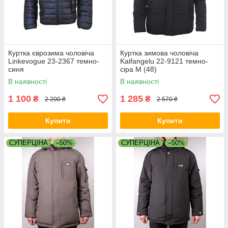
Куртка єврозима чоловіча
Куртка зимова чоловіча
Linkevogue 23-2367 темно-
Kaifangelu 22-9121 темно-
синя
сіра M (48)
В наявності
В наявності
1 100
1 285
₴
₴
2 200 ₴
2 570 ₴
Купити
Купити
СУПЕРЦІНА
–50%
СУПЕРЦІНА
–50%