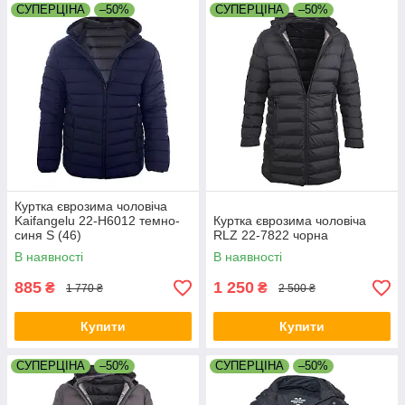
СУПЕРЦІНА
–50%
СУПЕРЦІНА
–50%
Куртка єврозима чоловіча
Kaifangelu 22-H6012 темно-
Куртка єврозима чоловіча
синя S (46)
RLZ 22-7822 чорна
В наявності
В наявності
885
1 250
₴
₴
1 770 ₴
2 500 ₴
Купити
Купити
СУПЕРЦІНА
–50%
СУПЕРЦІНА
–50%